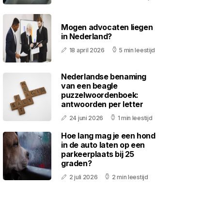
Mogen advocaten liegen
in Nederland?
18 april 2026
5 min leestijd
Nederlandse benaming
van een beagle
puzzelwoordenboek:
antwoorden per letter
24 juni 2026
1 min leestijd
Hoe lang mag je een hond
in de auto laten op een
parkeerplaats bij 25
graden?
2 juli 2026
2 min leestijd