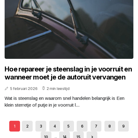
Hoe repareer je steenslag in je voorruit en
wanneer moet je de autoruit vervangen
5 februari 2026
2 min leestijd
Wat is steenslag en waarom snel handelen belangrijk is Een
klein sterretje of putje in je voorruit l...
1
2
3
4
5
6
7
8
9
10
...
14
15